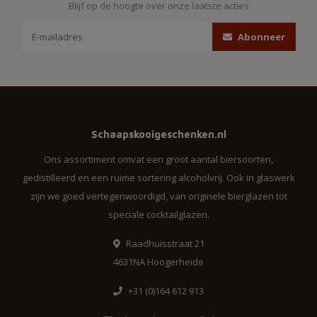
Blijf op de hoogte over onze laatste acties
Abonneer
Schaapskooigeschenken.nl
Ons assortiment omvat een groot aantal biersoorten,
gedistilleerd en een ruime sortering alcoholvrij. Ook in glaswerk
zijn we goed vertegenwoordigd, van originele bierglazen tot
speciale cocktailglazen.
Raadhuisstraat 21
4631NA Hoogerheide
+31 (0)164 612 913