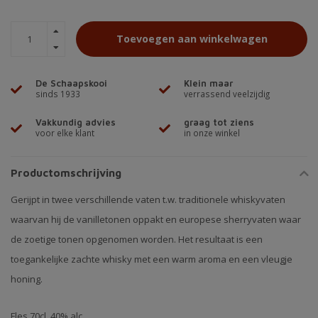
Toevoegen aan winkelwagen
De Schaapskooi
Klein maar
sinds 1933
verrassend veelzijdig
Vakkundig advies
graag tot ziens
voor elke klant
in onze winkel
Productomschrijving
Gerijpt in twee verschillende vaten t.w. traditionele whiskyvaten
waarvan hij de vanilletonen oppakt en europese sherryvaten waar
de zoetige tonen opgenomen worden. Het resultaat is een
toegankelijke zachte whisky met een warm aroma en een vleugje
honing.
Fles 70cl 40% alc