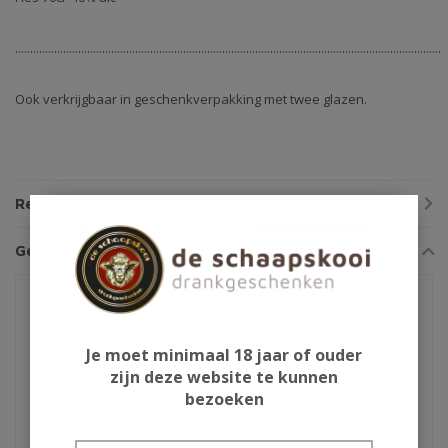
..............................................................................................................................................
Ook verkrijgbaar in geschenkverpakking met twee glazen.
Reviews
Gerelateerde producten
Je moet minimaal 18 jaar of ouder
zijn deze website te kunnen
bezoeken