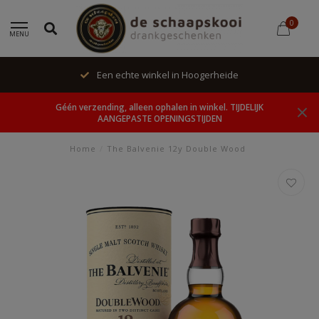
0
MENU
Een echte winkel in Hoogerheide
Géén verzending, alleen ophalen in winkel. TIJDELIJK
AANGEPASTE OPENINGSTIJDEN
Home
/
The Balvenie 12y Double Wood