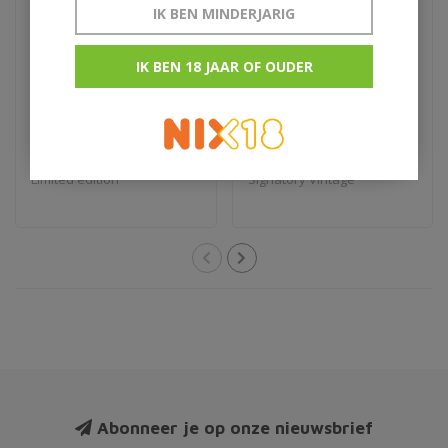
IK BEN MINDERJARIG
Glenfiddich 23Y Grand
1990 Signatory
IK BEN 18 JAAR OF OUDER
Cru
Auchroisk 27Y
€270,95
€209,85
Limited edition
Signatory Vintage
Abonneer je op onze nieuwsbrief