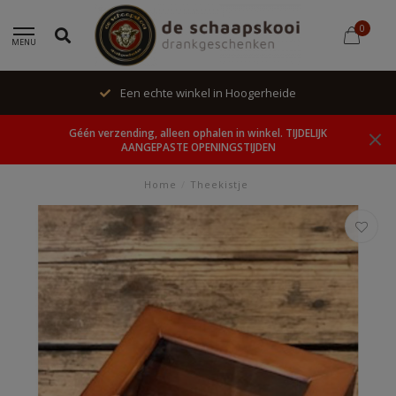
0
MENU
Een echte winkel in Hoogerheide
Géén verzending, alleen ophalen in winkel. TIJDELIJK
AANGEPASTE OPENINGSTIJDEN
Home
/
Theekistje