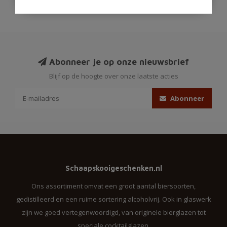
Abonneer je op onze nieuwsbrief
Blijf op de hoogte over onze laatste acties
Abonneer
Schaapskooigeschenken.nl
Ons assortiment omvat een groot aantal biersoorten,
gedistilleerd en een ruime sortering alcoholvrij. Ook in glaswerk
zijn we goed vertegenwoordigd, van originele bierglazen tot
speciale cocktailglazen.