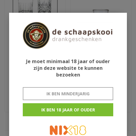
Je moet minimaal 18 jaar of ouder
Whiskyglazen geslepen
Absinth glas
zijn deze website te kunnen
bezoeken
€15,95
€4,50
IK BEN MINDERJARIG
4 stuks
Absente
IK BEN 18 JAAR OF OUDER