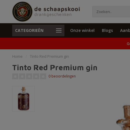
CATEGORIEËN
Onze winkel
Blogs
Aanb
Unieke cadeaus en specials
Geen verzend
G
Home
/
Tinto Red Premium gin
Tinto Red Premium gin
0 beoordelingen