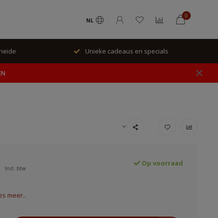
0
NL
rheide
Unieke cadeaus en specials
EN
Op voorraad
Incl. btw
es meer..