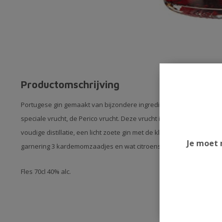
Productomschrijving
Portugese gin gemaakt van bijzondere ingredienten zoals: dille, c
speciale vrucht, de Perico vrucht. Deze vrucht is te vergelijken met 
voudige distillatie, een licht zoete gin met de kleur van bessen. Ge
Je moet 
garnering 3 kardemomzaadjes en wat citroenschil.
Fles 70cl 40% alc.