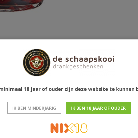
Gerelatee
itroenmelisse, lavendel, braambessen én een hele
een kleine peer. Uiteindelijk ontstaat er, na een 3
bruik de Fever Tree Indian Tonic in de mix met als
minimaal 18 jaar of ouder zijn deze website te kunnen
IK BEN MINDERJARIG
IK BEN 18 JAAR OF OUDER