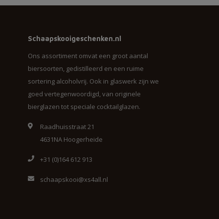
Schaapskooigeschenken.nl
Ons assortiment omvat een groot aantal
biersoorten, gedistilleerd en een ruime
sortering alcoholvrij. Ook in glaswerk zijn we
goed vertegenwoordigd, van originele
bierglazen tot speciale cocktailglazen.
Raadhuisstraat 21
4631NA Hoogerheide
+31 (0)164 612 913
schaapskooi@xs4all.nl