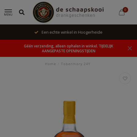
0
MENU
Een echte winkel in Hoogerheide
Géén verzending, alleen ophalen in winkel. TIJDELIJK
AANGEPASTE OPENINGSTIJDEN
Home
/
Tobermory 24Y