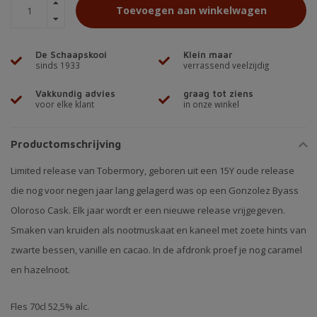
Toevoegen aan winkelwagen
De Schaapskooi
Klein maar
sinds 1933
verrassend veelzijdig
Vakkundig advies
graag tot ziens
voor elke klant
in onze winkel
Productomschrijving
Limited release van Tobermory, geboren uit een 15Y oude release
die nog voor negen jaar lang gelagerd was op een Gonzolez Byass
Oloroso Cask. Elk jaar wordt er een nieuwe release vrijgegeven.
Smaken van kruiden als nootmuskaat en kaneel met zoete hints van
zwarte bessen, vanille en cacao. In de afdronk proef je nog caramel
en hazelnoot.
Fles 70cl 52,5% alc.