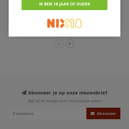
IK BEN 18 JAAR OF OUDER
€169,95
€93,95
Sherrywood finish
Edition 1 Signature Series
Abonneer je op onze nieuwsbrief
Blijf op de hoogte over onze laatste acties
Abonneer