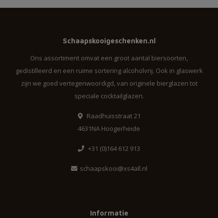
Schaapskooigeschenken.nl
Ons assortiment omvat een groot aantal biersoorten,
gedistilleerd en een ruime sortering alcoholvrij. Ook in glaswerk
zijn we goed vertegenwoordigd, van originele bierglazen tot
speciale cocktailglazen.
Raadhuisstraat 21
4631NA Hoogerheide
+31 (0)164 612 913
schaapskooi@xs4all.nl
Informatie