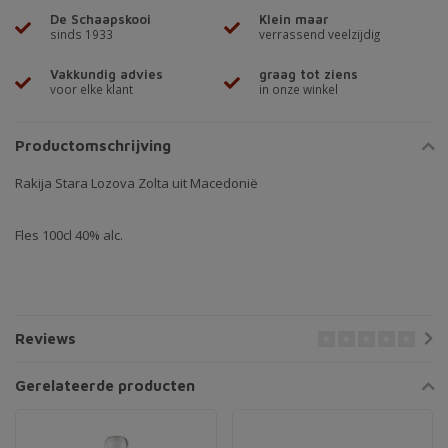
De Schaapskooi
Klein maar
sinds 1933
verrassend veelzijdig
Vakkundig advies
graag tot ziens
voor elke klant
in onze winkel
Productomschrijving
Rakija Stara Lozova Zolta uit Macedonië
Fles 100cl 40% alc.
Reviews
Gerelateerde producten