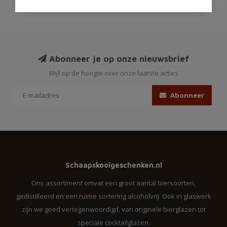
Abonneer je op onze nieuwsbrief
Blijf op de hoogte over onze laatste acties
Abonneer
Schaapskooigeschenken.nl
Ons assortiment omvat een groot aantal biersoorten,
gedistilleerd en een ruime sortering alcoholvrij. Ook in glaswerk
zijn we goed vertegenwoordigd, van originele bierglazen tot
speciale cocktailglazen.