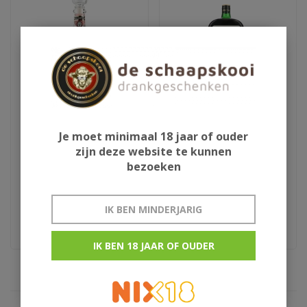
Je moet minimaal 18 jaar of ouder
Aura Teranino
Jagermeister XXL
zijn deze website te kunnen
wijnlikeur
bezoeken
€29,95
€94,95
IK BEN MINDERJARIG
Kroatie
Jeroboam
IK BEN 18 JAAR OF OUDER