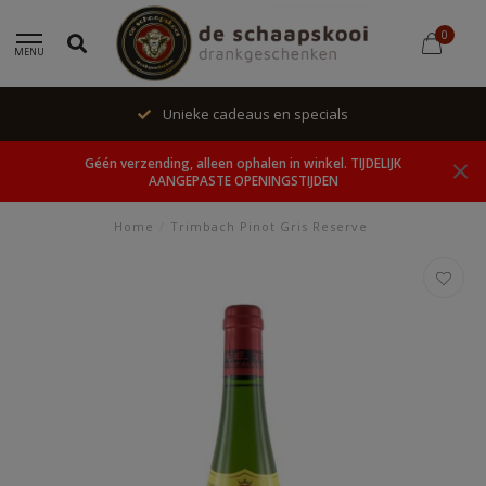
0
MENU
Unieke cadeaus en specials
Géén verzending, alleen ophalen in winkel. TIJDELIJK
AANGEPASTE OPENINGSTIJDEN
Home
/
Trimbach Pinot Gris Reserve