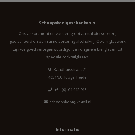
Schaapskooigeschenken.nl
Ons assortiment omvat een groot aantal biersoorten,
gedistilleerd en een ruime sortering alcoholvrij. Ook in glaswerk
zijn we goed vertegenwoordigd, van originele bierglazen tot
speciale cocktailglazen.
Raadhuisstraat 21
4631NA Hoogerheide
+31 (0)164 612 913
schaapskooi@xs4all.nl
Informatie