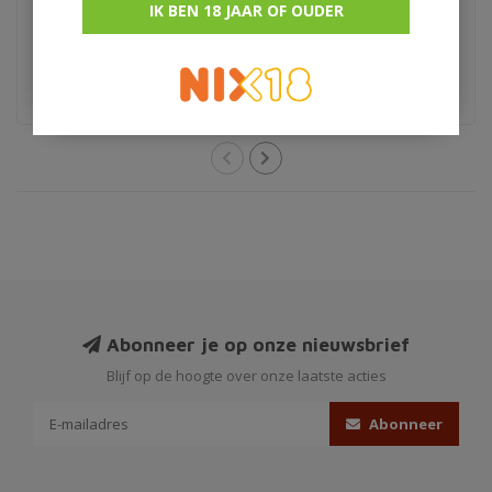
IK BEN 18 JAAR OF OUDER
€12,95
€9,95
Dessertwijn
Griekenland
Abonneer je op onze nieuwsbrief
Blijf op de hoogte over onze laatste acties
Abonneer