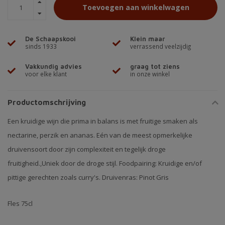
Toevoegen aan winkelwagen
De Schaapskooi
Klein maar
sinds 1933
verrassend veelzijdig
Vakkundig advies
graag tot ziens
voor elke klant
in onze winkel
Productomschrijving
Een kruidige wijn die prima in balans is met fruitige smaken als
nectarine, perzik en ananas. Eén van de meest opmerkelijke
druivensoort door zijn complexiteit en tegelijk droge
fruitigheid.,Uniek door de droge stijl. Foodpairing: Kruidige en/of
pittige gerechten zoals curry's. Druivenras: Pinot Gris
Fles 75cl