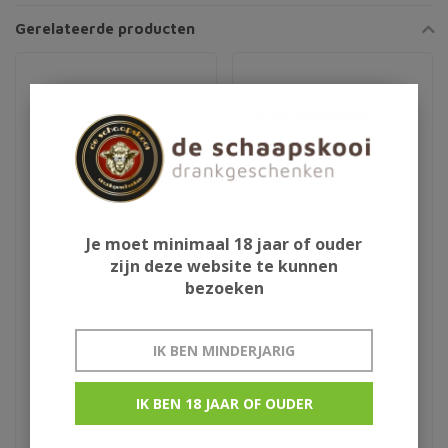
Gerelateerde producten
Je moet minimaal 18 jaar of ouder
zijn deze website te kunnen
bezoeken
Floki
Penderyn miniset
IK BEN MINDERJARIG
€66,95
€19,95
IK BEN 18 JAAR OF OUDER
Sheep Dung
3x5cl