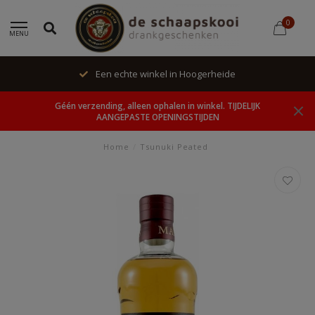
0
MENU
Een echte winkel in Hoogerheide
Géén verzending, alleen ophalen in winkel. TIJDELIJK
AANGEPASTE OPENINGSTIJDEN
Home
/
Tsunuki Peated