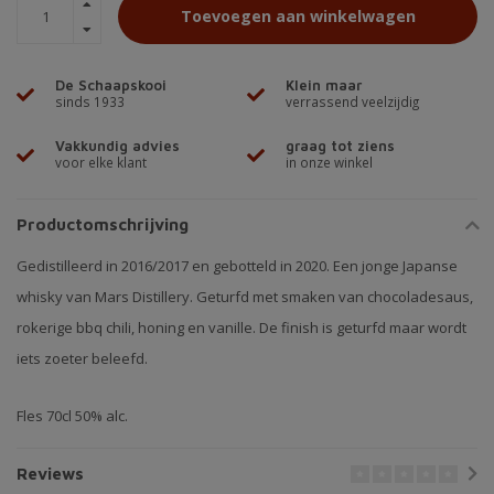
Toevoegen aan winkelwagen
De Schaapskooi
Klein maar
sinds 1933
verrassend veelzijdig
Vakkundig advies
graag tot ziens
voor elke klant
in onze winkel
Productomschrijving
Gedistilleerd in 2016/2017 en gebotteld in 2020. Een jonge Japanse
whisky van Mars Distillery. Geturfd met smaken van chocoladesaus,
rokerige bbq chili, honing en vanille. De finish is geturfd maar wordt
iets zoeter beleefd.
Fles 70cl 50% alc.
Reviews