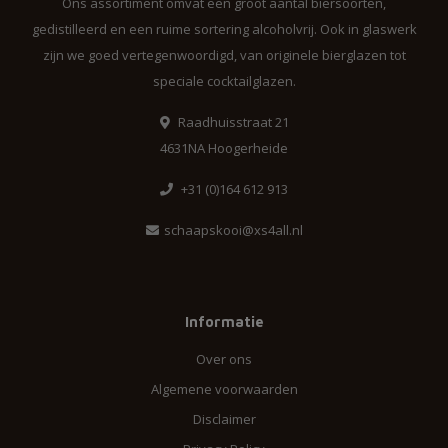
Ons assortiment omvat een groot aantal biersoorten,
gedistilleerd en een ruime sortering alcoholvrij. Ook in glaswerk
zijn we goed vertegenwoordigd, van originele bierglazen tot
speciale cocktailglazen.
Raadhuisstraat 21
4631NA Hoogerheide
+31 (0)164 612 913
schaapskooi@xs4all.nl
Informatie
Over ons
Algemene voorwaarden
Disclaimer