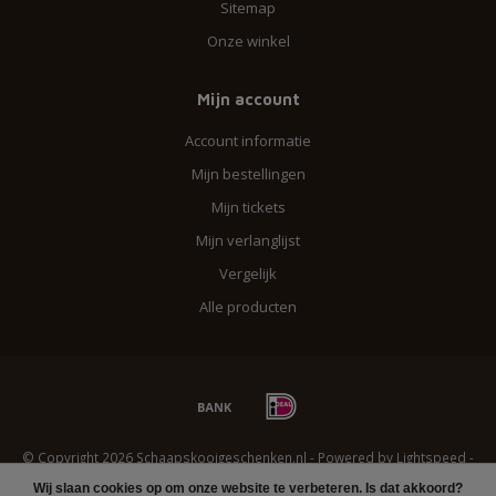
Sitemap
Onze winkel
Mijn account
Account informatie
Mijn bestellingen
Mijn tickets
Mijn verlanglijst
Vergelijk
Alle producten
© Copyright 2026 Schaapskooigeschenken.nl - Powered by
Lightspeed
-
Lightspeed design
by
Dyvelopment
Wij slaan cookies op om onze website te verbeteren. Is dat akkoord?