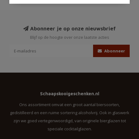
Abonneer je op onze nieuwsbrief
Blijf op de hoogte over onze laatste acties
Abonneer
Schaapskooigeschenken.nl
Ons assortiment omvat een groot aantal biersoorten,
gedistilleerd en een ruime sortering alcoholvrij. Ook in glaswerk
zijn we goed vertegenwoordigd, van originele bierglazen tot
speciale cocktailglazen.