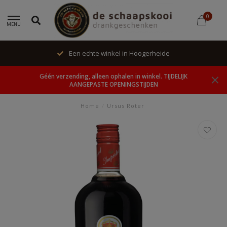
0
MENU
Een echte winkel in Hoogerheide
Géén verzending, alleen ophalen in winkel. TIJDELIJK
AANGEPASTE OPENINGSTIJDEN
Home
/
Ursus Roter