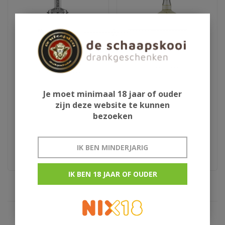
Louers Vodka
Zubrowka Bison Grass
Je moet minimaal 18 jaar of ouder
zijn deze website te kunnen
bezoeken
€109,95
€18,50
€19,50
Nederlandse wodka
IK BEN MINDERJARIG
IK BEN 18 JAAR OF OUDER