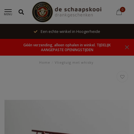
0
MENU
Een echte winkel in Hoogerheide
Géén verzending, alleen ophalen in winkel. TIJDELIJK
AANGEPASTE OPENINGSTIJDEN
Home
/
Vliegtuig met whisky