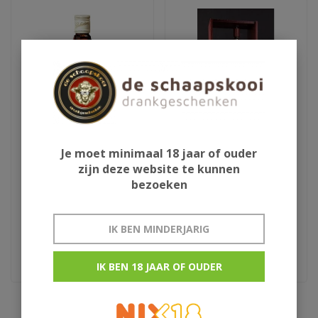
Je moet minimaal 18 jaar of ouder
Ballantine's
Trompet Louis
zijn deze website te kunnen
Armstrong
bezoeken
€21,95
€89,95
IK BEN MINDERJARIG
Blend
IK BEN 18 JAAR OF OUDER