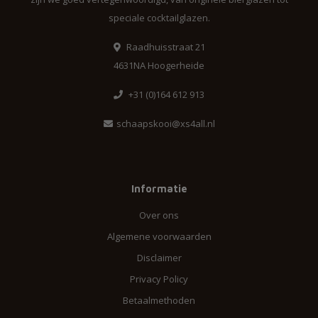
speciale cocktailglazen.
Raadhuisstraat 21
4631NA Hoogerheide
+31 (0)164 612 913
schaapskooi@xs4all.nl
Informatie
Over ons
Algemene voorwaarden
Disclaimer
Privacy Policy
Betaalmethoden