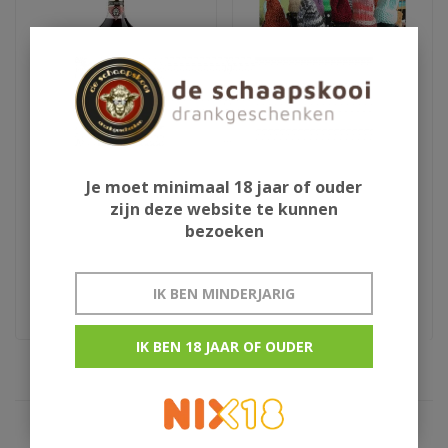
Aura Teranino
Schlaapmutske uit
Je moet minimaal 18 jaar of ouder
wijnlikeur
Woensdrecht
zijn deze website te kunnen
bezoeken
€29,95
€13,50
Kroatie
rumlikeur uit woensdrecht
IK BEN MINDERJARIG
IK BEN 18 JAAR OF OUDER