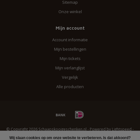
Sitemap
Onze winkel
Mijn account
Account informatie
Mijn bestellingen
Mijn tickets
Mijn verlanglijst
Vergelijk
Alle producten
© Copyright 2026 Schaapskooigeschenken.nl - Powered by
Lightspeed
-
Lightspeed design
by
Dyvelopment
Wij slaan cookies op om onze website te verbeteren. Is dat akkoord?