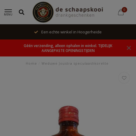
0
MENU
Een echte winkel in Hoogerheide
Géén verzending, alleen ophalen in winkel. TIJDELIJK
AANGEPASTE OPENINGSTIJDEN
Home
/
Weduwe Joustra speculaaslikorette