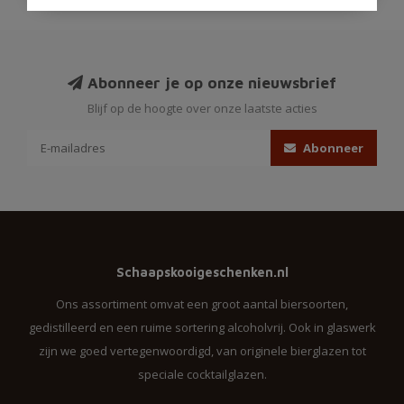
Abonneer je op onze nieuwsbrief
Blijf op de hoogte over onze laatste acties
Abonneer
Schaapskooigeschenken.nl
Ons assortiment omvat een groot aantal biersoorten,
gedistilleerd en een ruime sortering alcoholvrij. Ook in glaswerk
zijn we goed vertegenwoordigd, van originele bierglazen tot
speciale cocktailglazen.