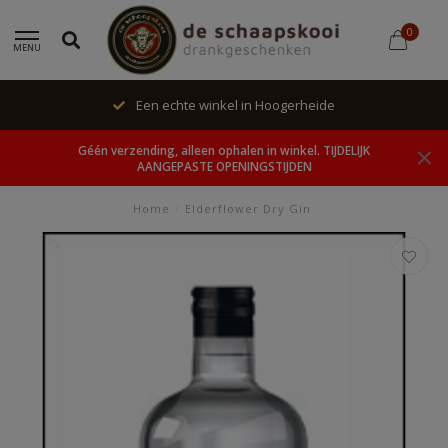
0
MENU
Een echte winkel in Hoogerheide
Géén verzending, alleen ophalen in winkel. TIJDELIJK
AANGEPASTE OPENINGSTIJDEN
Home
/
Elderflower Dry Gin