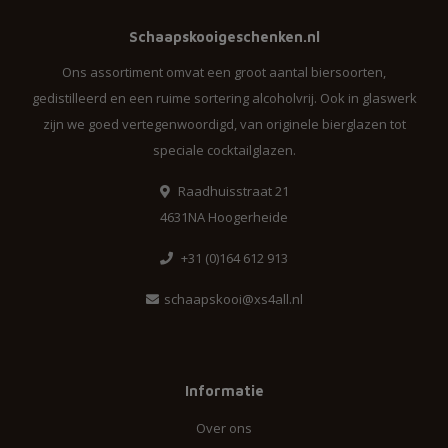
Schaapskooigeschenken.nl
Ons assortiment omvat een groot aantal biersoorten,
gedistilleerd en een ruime sortering alcoholvrij. Ook in glaswerk
zijn we goed vertegenwoordigd, van originele bierglazen tot
speciale cocktailglazen.
Raadhuisstraat 21
4631NA Hoogerheide
+31 (0)164 612 913
schaapskooi@xs4all.nl
Informatie
Over ons