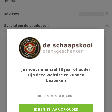
Fles 70cl
Reviews
Gerelateerde producten
Je moet minimaal 18 jaar of ouder
zijn deze website te kunnen
bezoeken
FeverTree tonic 20cl
Copa glas
IK BEN MINDERJARIG
IK BEN 18 JAAR OF OUDER
Indian tonic