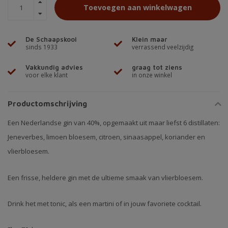
Toevoegen aan winkelwagen
De Schaapskooi
Klein maar
sinds 1933
verrassend veelzijdig
Vakkundig advies
graag tot ziens
voor elke klant
in onze winkel
Productomschrijving
Een Nederlandse gin van 40%, opgemaakt uit maar liefst 6 distillaten:
Jeneverbes, limoen bloesem, citroen, sinaasappel, koriander en
vlierbloesem.
Een frisse, heldere gin met de ultieme smaak van vlierbloesem.
Drink het met tonic, als een martini of in jouw favoriete cocktail.