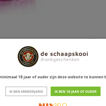
Gerelatee
geschikt om een wijnfles te koelen.
minimaal 18 jaar of ouder zijn deze website te kunnen
IK BEN MINDERJARIG
IK BEN 18 JAAR OF OUDER