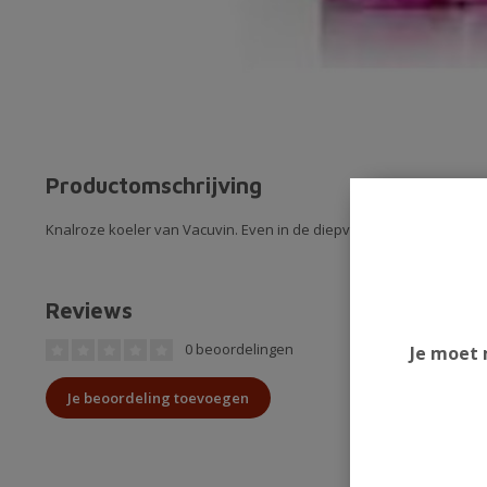
Productomschrijving
Knalroze koeler van Vacuvin. Even in de diepvries en daarna is hij 
Reviews
0 beoordelingen
Je moet 
Je beoordeling toevoegen