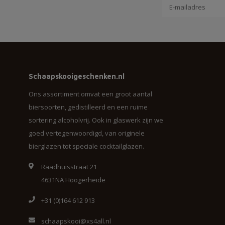
Schaapskooigeschenken.nl
Ons assortiment omvat een groot aantal
biersoorten, gedistilleerd en een ruime
sortering alcoholvrij. Ook in glaswerk zijn we
goed vertegenwoordigd, van originele
bierglazen tot speciale cocktailglazen.
Raadhuisstraat 21
4631NA Hoogerheide
+31 (0)164 612 913
schaapskooi@xs4all.nl