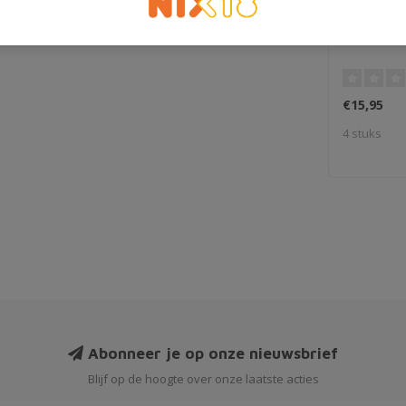
Whiskygl
€15,95
4 stuks
Abonneer je op onze nieuwsbrief
Blijf op de hoogte over onze laatste acties