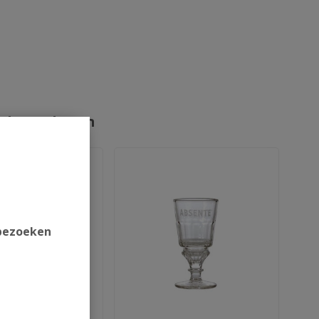
rde producten
 bezoeken