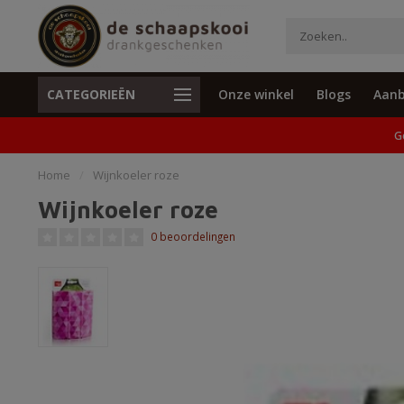
CATEGORIEËN
Onze winkel
Blogs
Aanb
Unieke cadeaus en specials
Geen verzend
G
Home
/
Wijnkoeler roze
Wijnkoeler roze
0 beoordelingen