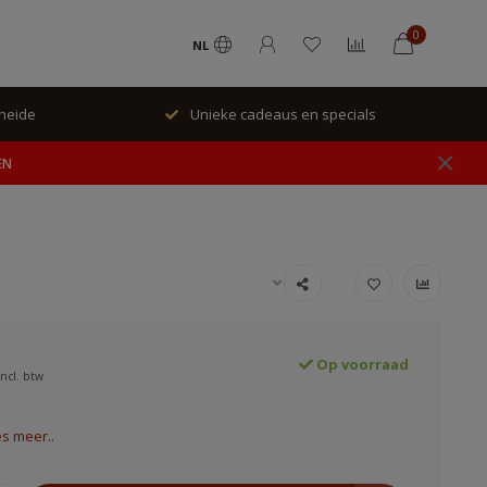
0
NL
rheide
Unieke cadeaus en specials
EN
Op voorraad
Incl. btw
s meer..