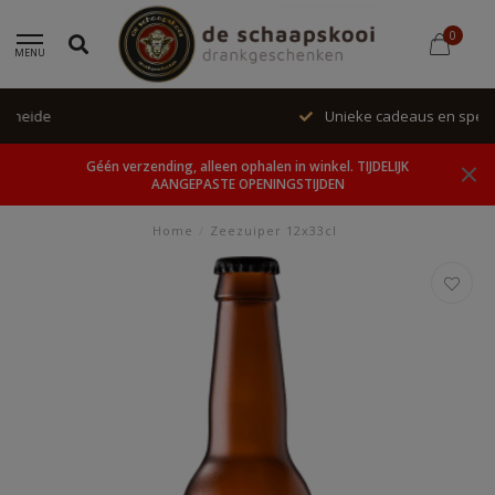
0
MENU
Unieke cadeaus en specials
Géén verzending, alleen ophalen in winkel. TIJDELIJK
AANGEPASTE OPENINGSTIJDEN
Home
/
Zeezuiper 12x33cl