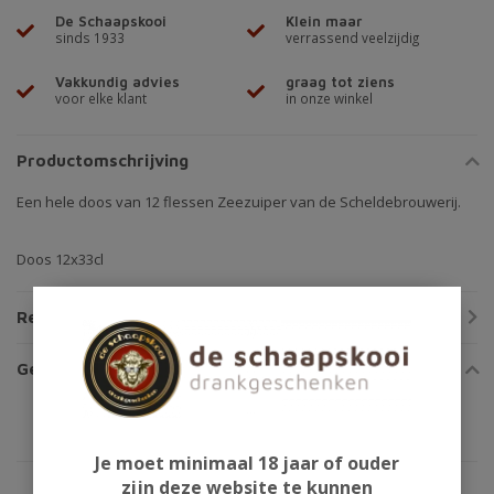
De Schaapskooi
Klein maar
sinds 1933
verrassend veelzijdig
Vakkundig advies
graag tot ziens
voor elke klant
in onze winkel
Productomschrijving
Een hele doos van 12 flessen Zeezuiper van de Scheldebrouwerij.
Doos 12x33cl
Reviews
Gerelateerde producten
Je moet minimaal 18 jaar of ouder
zijn deze website te kunnen