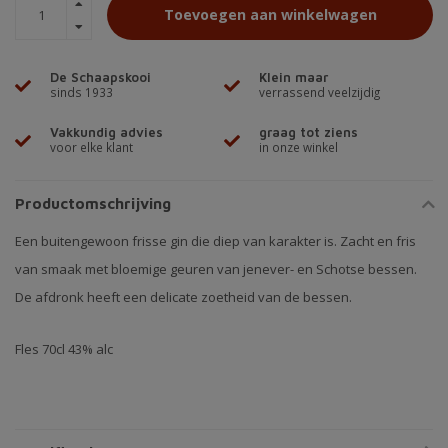
Toevoegen aan winkelwagen
De Schaapskooi
Klein maar
sinds 1933
verrassend veelzijdig
Vakkundig advies
graag tot ziens
voor elke klant
in onze winkel
Productomschrijving
Een buitengewoon frisse gin die diep van karakter is. Zacht en fris
van smaak met bloemige geuren van jenever- en Schotse bessen.
De afdronk heeft een delicate zoetheid van de bessen.
Fles 70cl 43% alc