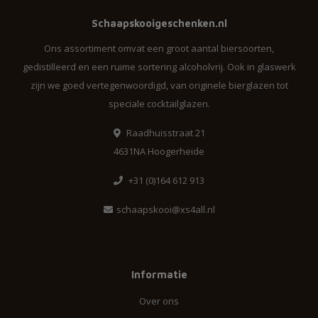
Schaapskooigeschenken.nl
Ons assortiment omvat een groot aantal biersoorten,
gedistilleerd en een ruime sortering alcoholvrij. Ook in glaswerk
zijn we goed vertegenwoordigd, van originele bierglazen tot
speciale cocktailglazen.
Raadhuisstraat 21
4631NA Hoogerheide
+31 (0)164 612 913
schaapskooi@xs4all.nl
Informatie
Over ons