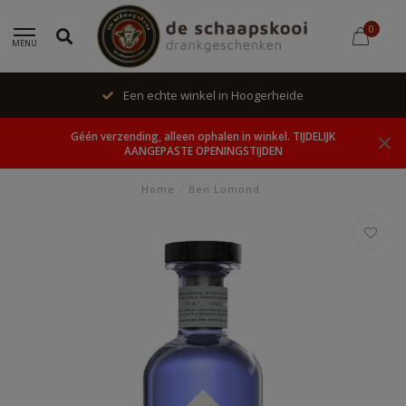
0
MENU
Een echte winkel in Hoogerheide
Géén verzending, alleen ophalen in winkel. TIJDELIJK
AANGEPASTE OPENINGSTIJDEN
Home
/
Ben Lomond