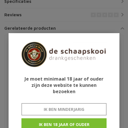
Specificaties
Reviews
Gerelateerde producten
Je moet minimaal 18 jaar of ouder
zijn deze website te kunnen
bezoeken
FeverTree tonic 20cl
Copa glas
IK BEN MINDERJARIG
IK BEN 18 JAAR OF OUDER
Indian tonic