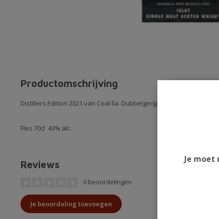
Productomschrijving
Distillers Edition 2021 van Coal Ila. Dubbelgerijpt in Moscatel Woodv
Fles 70cl 43% alc.
Je moet 
Reviews
0 beoordelingen
Je beoordeling toevoegen