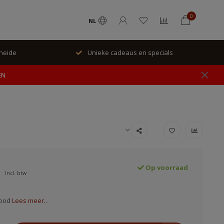
0
NL
rheide
Unieke cadeaus en specials
EN
Op voorraad
Incl. btw
wood
Lees meer..