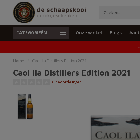
CATEGORIEËN
Onze winkel
Blogs
Aanb
Unieke cadeaus en specials
Geen verzend
G
Home
/
Caol Ila Distillers Edition 2021
Caol Ila Distillers Edition 2021
0 beoordelingen