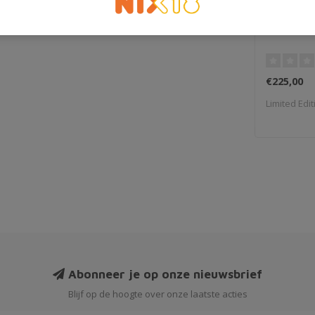
Ardbeg D
€225,00
Limited Edit
Abonneer je op onze nieuwsbrief
Blijf op de hoogte over onze laatste acties