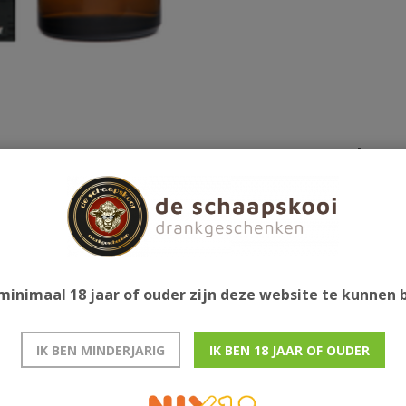
Gerelatee
at. Gedistilleerd in 2009 en gebotteld in 2021.
minimaal 18 jaar of ouder zijn deze website te kunnen
IK BEN MINDERJARIG
IK BEN 18 JAAR OF OUDER