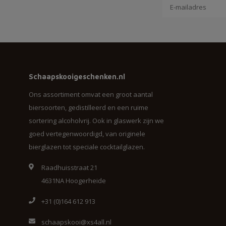
Schaapskooigeschenken.nl
Ons assortiment omvat een groot aantal
biersoorten, gedistilleerd en een ruime
sortering alcoholvrij. Ook in glaswerk zijn we
goed vertegenwoordigd, van originele
bierglazen tot speciale cocktailglazen.
Raadhuisstraat 21
4631NA Hoogerheide
+31 (0)164 612 913
schaapskooi@xs4all.nl