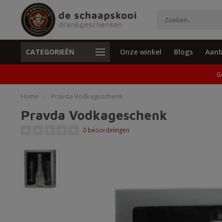
CATEGORIEËN
Onze winkel
Blogs
Aanb
Unieke cadeaus en specials
Geen verzend
G
Home
/
Pravda Vodkageschenk
Pravda Vodkageschenk
0 beoordelingen