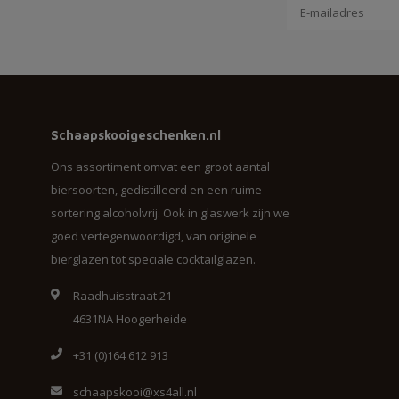
Schaapskooigeschenken.nl
Ons assortiment omvat een groot aantal
biersoorten, gedistilleerd en een ruime
sortering alcoholvrij. Ook in glaswerk zijn we
goed vertegenwoordigd, van originele
bierglazen tot speciale cocktailglazen.
Raadhuisstraat 21
4631NA Hoogerheide
+31 (0)164 612 913
schaapskooi@xs4all.nl