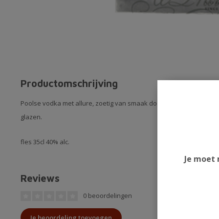
Productomschrijving
Poolse vodka met allure, zoetig van smaak door gebruik van rogg
glazen.
fles 35cl 40% alc.
Je moet 
Reviews
0 beoordelingen
Je beoordeling toevoegen