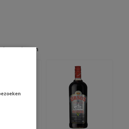
rde producten
 bezoeken