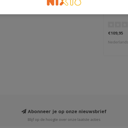
Louers V
€109,95
Nederland
Abonneer je op onze nieuwsbrief
Blijf op de hoogte over onze laatste acties