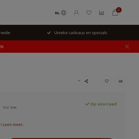
0
NL
rheide
Unieke cadeaus en specials
EN
Op voorraad
Incl. btw
en
Lees meer..