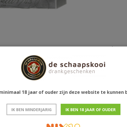
Gerelatee
e. In geschenkverpakking met twee bijpassende
minimaal 18 jaar of ouder zijn deze website te kunnen
IK BEN MINDERJARIG
IK BEN 18 JAAR OF OUDER