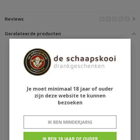
Reviews
Gerelateerde producten
Je moet minimaal 18 jaar of ouder
zijn deze website te kunnen
bezoeken
Aura Teranino
Barefoot Jammy Red
IK BEN MINDERJARIG
wijnlikeur
75cl
IK BEN 18 JAAR OF OUDER