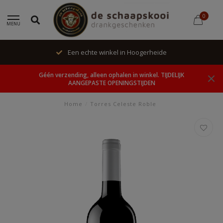
0
MENU
Een echte winkel in Hoogerheide
Géén verzending, alleen ophalen in winkel. TIJDELIJK
AANGEPASTE OPENINGSTIJDEN
Home
/
Torres Celeste Roble