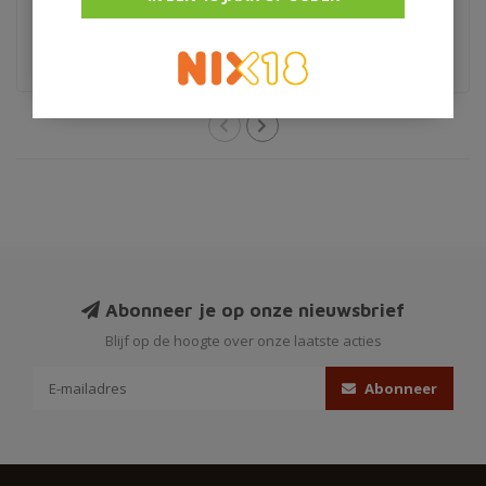
€29,95
€7,50
Kroatie
Abonneer je op onze nieuwsbrief
Blijf op de hoogte over onze laatste acties
Abonneer