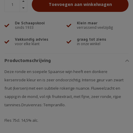
Toevoegen aan winkelwagen
De Schaapskooi
Klein maar
sinds 1933
verrassend veelzijdig
Vakkundig advies
graag tot ziens
voor elke klant
in onze winkel
Productomschrijving
Deze ronde en soepele Spaanse wijn heeft een donkere
kersenrode kleur en is zeer ondoorzichtig. Intense geur van zwart
fruit (kersen) met een subtiele rokerige nuance. Fluweelzacht en
sappig in de mond, vol rijk fruitextract, met fijne, zeer ronde, rijpe
tannines.Druivenras: Tempranillo.
Fles 75cl. 14,5% alc.