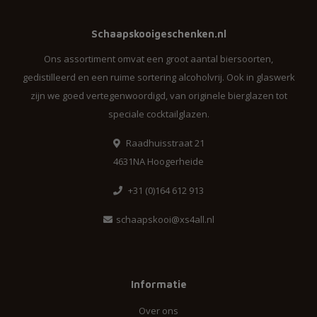
Schaapskooigeschenken.nl
Ons assortiment omvat een groot aantal biersoorten,
gedistilleerd en een ruime sortering alcoholvrij. Ook in glaswerk
zijn we goed vertegenwoordigd, van originele bierglazen tot
speciale cocktailglazen.
Raadhuisstraat 21
4631NA Hoogerheide
+31 (0)164 612 913
schaapskooi@xs4all.nl
Informatie
Over ons