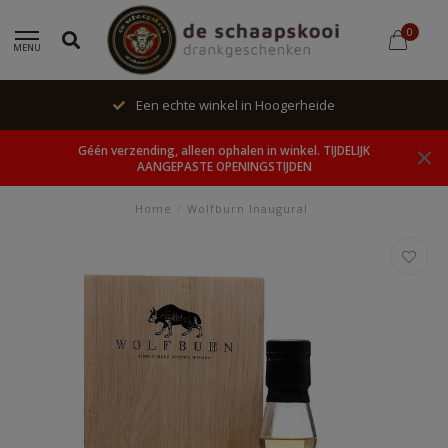
0
MENU
Een echte winkel in Hoogerheide
Géén verzending, alleen ophalen in winkel. TIJDELIJK
AANGEPASTE OPENINGSTIJDEN
Home
/
Wolfburn Inaugural