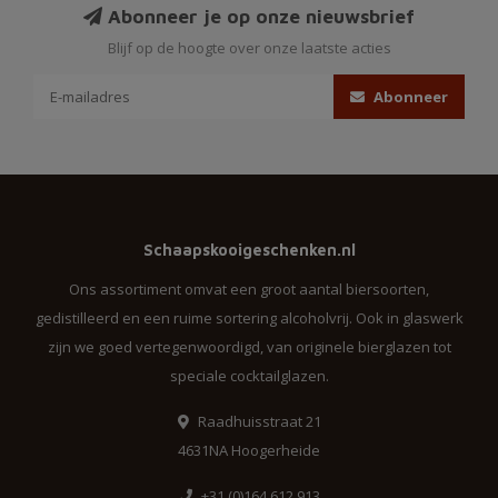
Abonneer je op onze nieuwsbrief
Blijf op de hoogte over onze laatste acties
Abonneer
Schaapskooigeschenken.nl
Ons assortiment omvat een groot aantal biersoorten,
gedistilleerd en een ruime sortering alcoholvrij. Ook in glaswerk
zijn we goed vertegenwoordigd, van originele bierglazen tot
speciale cocktailglazen.
Raadhuisstraat 21
4631NA Hoogerheide
+31 (0)164 612 913