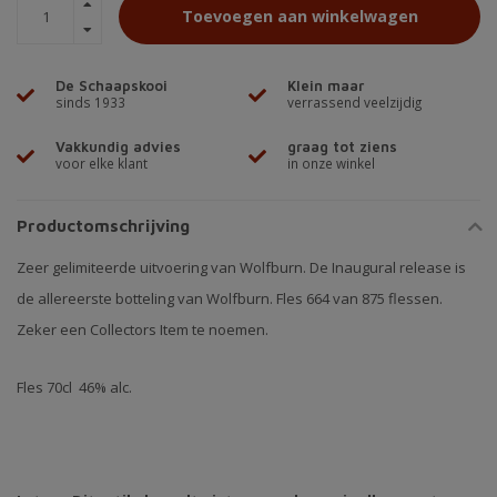
Toevoegen aan winkelwagen
De Schaapskooi
Klein maar
sinds 1933
verrassend veelzijdig
Vakkundig advies
graag tot ziens
voor elke klant
in onze winkel
Productomschrijving
Zeer gelimiteerde uitvoering van Wolfburn. De Inaugural release is
de allereerste botteling van Wolfburn. Fles 664 van 875 flessen.
Zeker een Collectors Item te noemen.
Fles 70cl 46% alc.